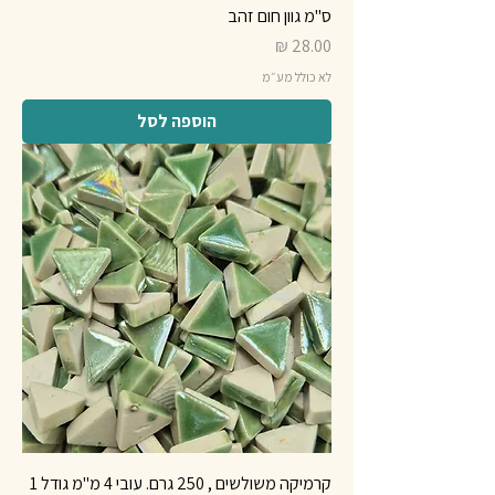
ס"מ גוון חום זהב
מחיר
לא כולל מע״מ
הוספה לסל
קרמיקה משולשים , 250 גרם. עובי 4 מ"מ גודל 1