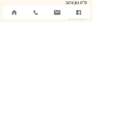
ס"מ גוון צהוב
מחיר
לא כולל מע״מ
הוספה לסל
רחוב להקת כוורת 3,
משגב
צלמון בע"מ,
מכמנים​
דינה
054-6786642
המרכז פתוח לקבלת קהל:
חמישי : 09:00-13:00