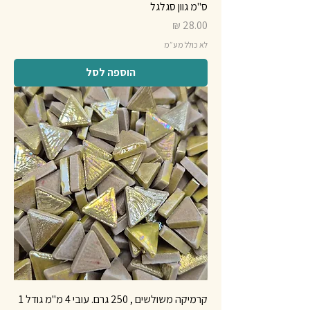
ס"מ גוון סגלגל
מחיר
לא כולל מע״מ
הוספה לסל
קרמיקה משולשים , 250 גרם. עובי 4 מ"מ גודל 1