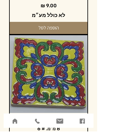
מחיר
לא כולל מע״מ
הוספה לסל
אריח קרמיקה מצוייר 10/10 ס"מ. עובי
8 מ"מ. # 6