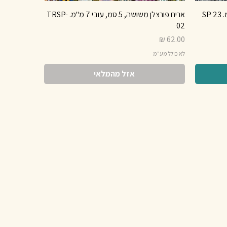
אריח פורצלן משושה, 5 סמ, עובי 7 מ"מ. TRSP-
02
מחיר
לא כולל מע״מ
אזל מהמלאי