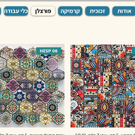
אודות
זכוכית
קרמיקה
פורצלן
כלי עבודה
HESP 06