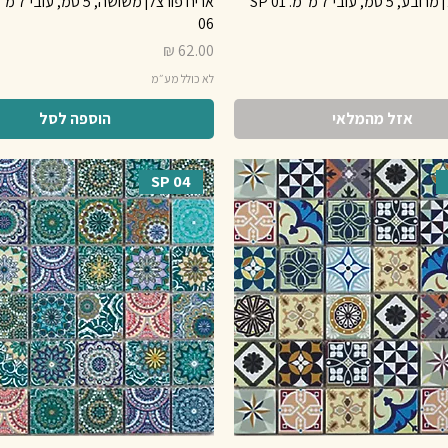
, עובי 7 מ"מ. SP 01
06
מחיר
לא כולל מע״מ
אזל מהמלאי
הוספה לסל
SP 04