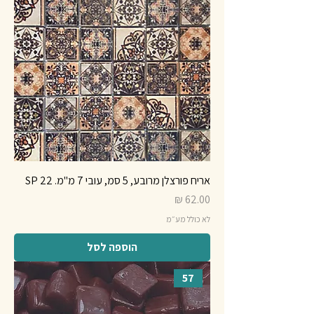
אריח פורצלן מרובע, 5 סמ, עובי 7 מ"מ. SP 22
מחיר
לא כולל מע״מ
הוספה לסל
57