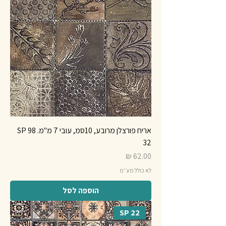
אריח פורצלן מרובע, 10סמ, עובי 7 מ"מ. SP 98
32
מחיר
לא כולל מע״מ
הוספה לסל
SP 22