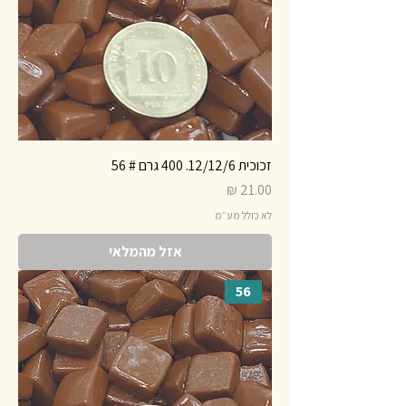
זכוכית 12/12/6. 400 גרם # 56
מחיר
לא כולל מע״מ
אזל מהמלאי
56