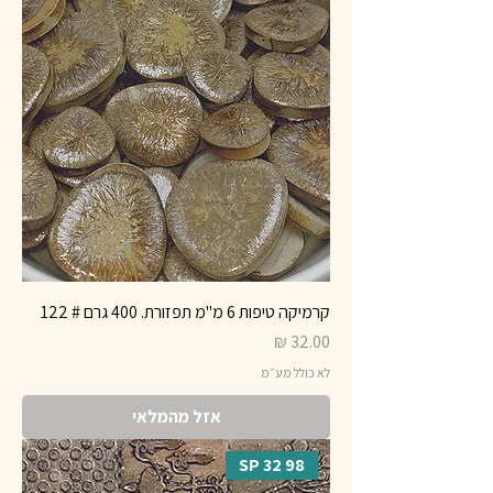
קרמיקה טיפות 6 מ"מ תפזורת. 400 גרם # 122
מחיר
לא כולל מע״מ
אזל מהמלאי
98 SP 32