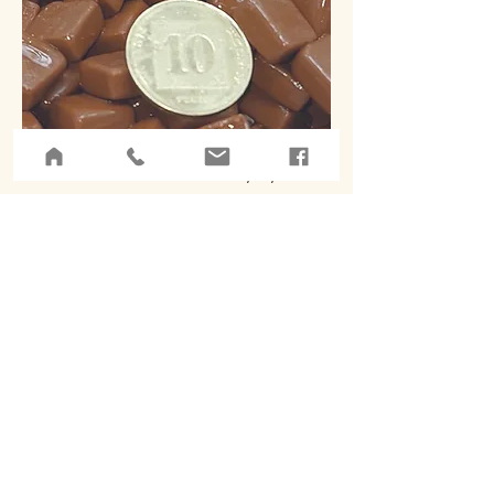
זכוכית 12/12/6. 800 גרם # 56
מחיר
לא כולל מע״מ
הוספה לסל
58