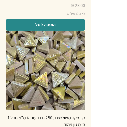
מחיר
לא כולל מע״מ
הוספה לסל
קרמיקה משולשים , 250 גרם. עובי 4 מ"מ גודל 1
ס"מ גוון צהוב