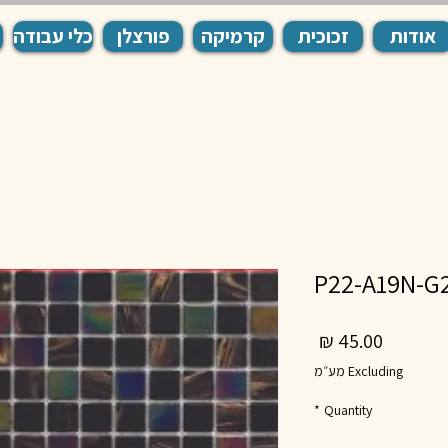
אודות
זכוכית
קרמיקה
פורצלן
כלי עבודה
Price
45.00 ₪
Excluding מע״מ
*
Quantity