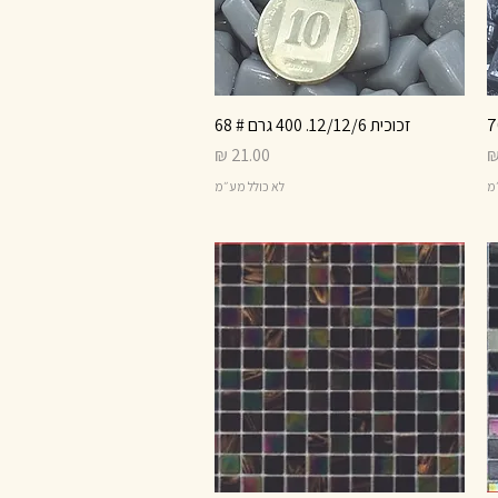
זכוכית 12/12/6. 400 גרם # 68
תצוגה מהירה
מחיר
״מ
לא כולל מע״מ