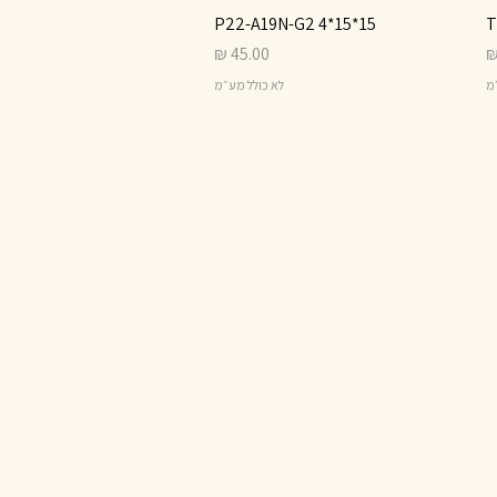
15*15*4 P22-A19N-G2
תצוגה מהירה
מחיר
״מ
לא כולל מע״מ