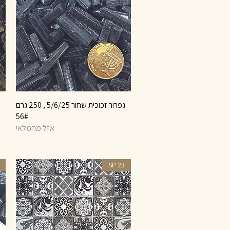
תצוגה מהירה
גפרור זכוכית שחור 5/6/25 , 250 גרם
56#
אזל מהמלאי
SP 23