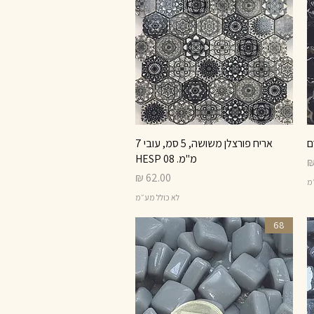
תצוגה מהירה
אריח פורצלן משושה, 5 סמ, עובי 7
מ"מ. HESP 08
מחיר
״מ
לא כולל מע״מ
68