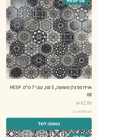
HESP 08
אריח פורצלן משושה, 5 סמ, עובי 7 מ"מ. HESP
08
מחיר
לא כולל מע״מ
הוספה לסל