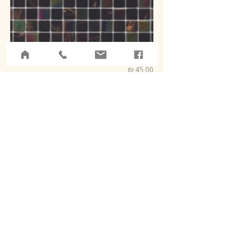
15*15*4 P22-A19N-G2
מחיר
לא כולל מע״מ
הוספה לסל