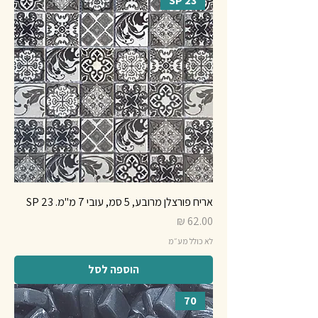
SP 23
אריח פורצלן מרובע, 5 סמ, עובי 7 מ"מ. SP 23
מחיר
לא כולל מע״מ
הוספה לסל
70