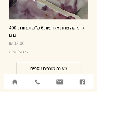
קרמיקה צורות אקרעיות 6 מ"מ תפזורת. 400
גרם
מחיר
לא כולל מע״מ
טעינת מוצרים נוספים
רחוב להקת כוורת 3,
משגב
צלמון בע"מ,
מכמנים​