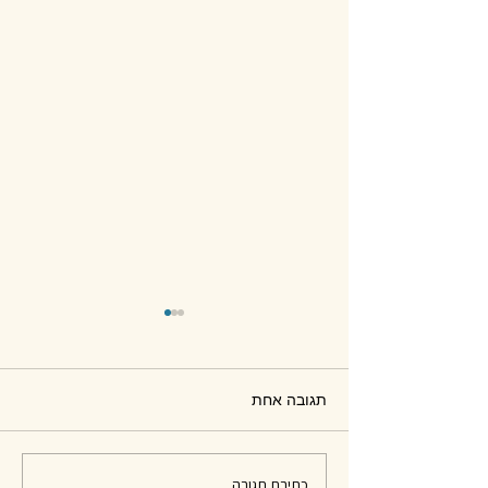
תגובה אחת
חומרים לפסיפס - סיכום
כתיבת תגובה...